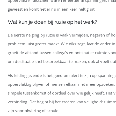
oppervlakte. Misschien waren er eerder al spanningen, maar 
geweest en komt het er nu in één keer heftig uit.
Wat kun je doen bij ruzie op het werk?
De eerste neiging bij ruzie is vaak vermijden, negeren of ho
probleem juist groter maakt. Wie niks zegt, laat de ander i
groeit de afstand tussen collega’s en ontstaat er ruimte v
om de situatie snel bespreekbaar te maken, ook al voelt da
Als leidinggevende is het goed om alert te zijn op spannin
oppervlakkig blijven of mensen elkaar niet meer opzoeken. 
simpele tussenkomst of oordeel over wie gelijk heeft. Het v
verbinding. Dat begint bij het creëren van veiligheid: rui
zijn voor afwijzing of schuld.