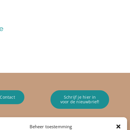
de
Het verband tussen
Effectief 
werkgeluk en
en ontvang
klanttevredenheid
teams
februari 12th, 2026
juni 18th, 2026
Contact
Schrijf je hier in
voor de nieuwbrief!
Beheer toestemming