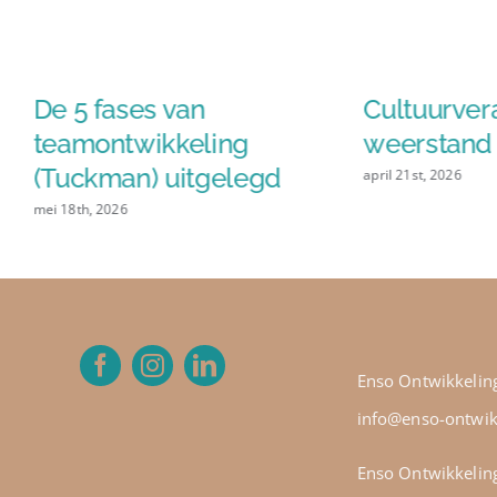
n
De 5 fases van
Cultuurver
teamontwikkeling
weerstand 
(Tuckman) uitgelegd
april 21st, 2026
mei 18th, 2026
Enso Ontwikkelin
info@enso-ontwik
Enso Ontwikkelin