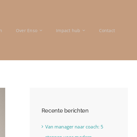
n
Over Enso
Impact hub
Contact
Recente berichten
Van manager naar coach: 5
stappen voor modern