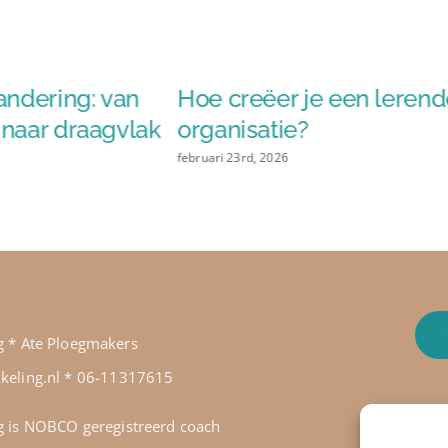
andering: van
Hoe creëer je een leren
naar draagvlak
organisatie?
februari 23rd, 2026
g * Ate Ploegmakers
keling.nl
*
06-11317615
g is
NOBCO geregistreer
d coach