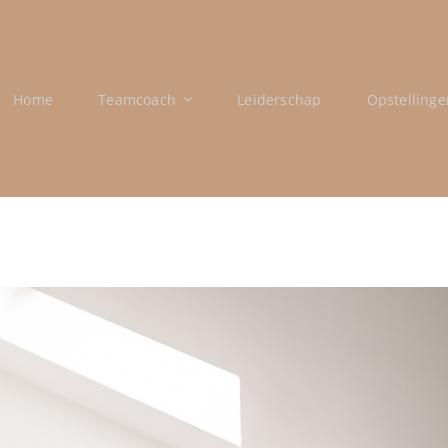
Home
Teamcoach
Leiderschap
Opstellinge