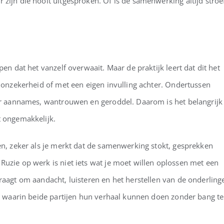
zijn die nooit uitgesproken. Of is de samenwerking altijd stroe
pen dat het vanzelf overwaait. Maar de praktijk leert dat dit het
n onzekerheid of met een eigen invulling achter. Ondertussen
oor aannames, wantrouwen en geroddel. Daarom is het belangrijk
t ongemakkelijk.
gen, zeker als je merkt dat de samenwerking stokt, gesprekken
Ruzie op werk is niet iets wat je moet willen oplossen met een
raagt om aandacht, luisteren en het herstellen van de onderling
mte waarin beide partijen hun verhaal kunnen doen zonder bang te